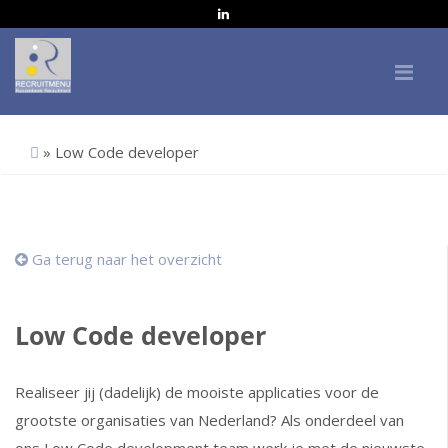
Me
»
Low Code developer
Ga terug naar het overzicht
Low Code developer
Realiseer jij (dadelijk) de mooiste applicaties voor de
grootste organisaties van Nederland? Als onderdeel van