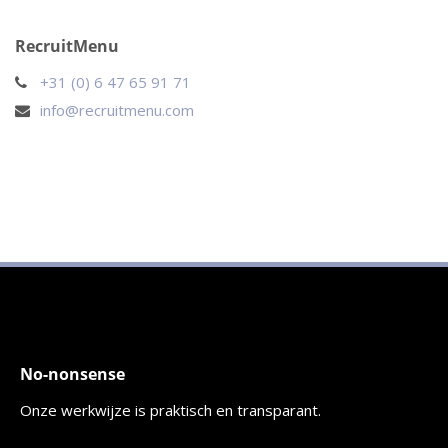
RecruitMenu
+31 (0) 6 47 65 91 71
info@recruitmenu.com
No-nonsense
Onze werkwijze is praktisch en transparant.